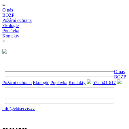
≡
O nás
BOZP
Požární ochrana
Ekologie
Poptávka
Kontakty
×
O nás
BOZP
Požární ochrana
Ekologie
Poptávka
Kontakty
572 541 617
info@ebtservis.cz