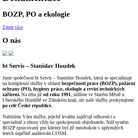
BOZP, PO a ekologie
Zjistit více
O nás
bt Servis – Stanislav Houdek
Jsme společnost bt Servis – Stanislav Houdek, která se specializuje
na komplexní služby v oblasti
bezpečnosti práce (BOZP), požární
ochrany (PO), hygieny práce, ekologie a revizí technických
zařízení.
Na trhu již
od roku 1991
, sídlíme ve Starém Městě u
Uherského Hradiště ve Zlínském kraji, ale naše služby poskytujeme
po celé České republice.
Nabízíme Vám služby, jejichž kvalitu zajišťují odborníci a
specialisté z oboru vždy ke spokojenosti objednatele. Náš systém
BOZP zpracovaný pro klienty byl již mnohokrát v uplynulých
letech úspěšně auditován COSM.