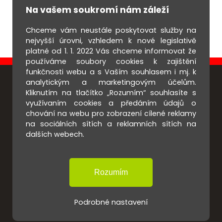
Na vašem soukromí nám záleží
Chceme vám neustále poskytovat služby na
nejvyšší úrovni, vzhledem k nové legislativě
platné od 1. 1. 2022 Vás chceme informovat že
používáme soubory cookies k zajištění
funkčnosti webu a s Vaším souhlasem i mj. k
analytickým a marketingovým účelům.
Kliknutím na tlačítko „Rozumím“ souhlasíte s
Navigace
využívaním cookies a předáním údajů o
chování na webu pro zobrazení cílené reklamy
O nás
na sociálních sítích a reklamních sítích na
dalších webech.
BOZP
Požární ochrana
Ekologie
Kontakty
Podrobné nastavení
Odkazy