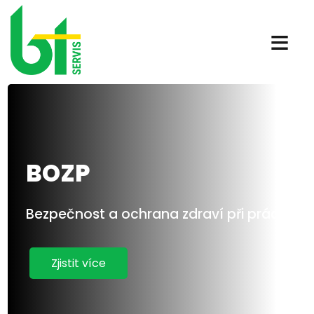
≡
BOZP
Bezpečnost a ochrana zdraví při práci
Zjistit více